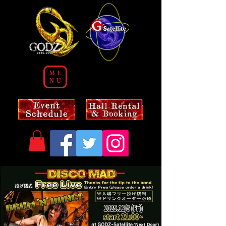
ME
NU