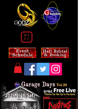
ME
NU