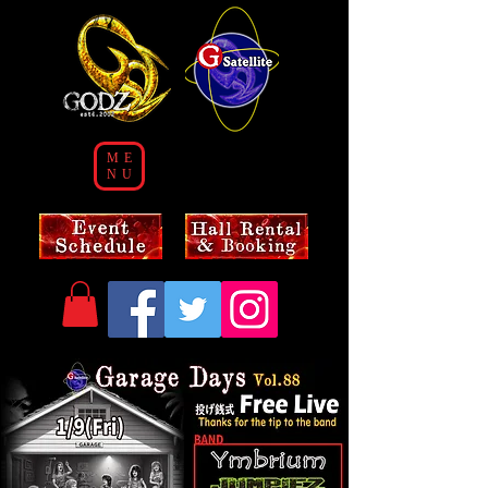
ME
NU