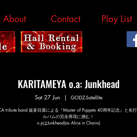
About
Contact
Play List
KARITAMEYA o.a: Junkhead
Sat 27 Jun
  |  
GODZ-Satellite
ICA tribute band 仮多目屋による『Master of Puppets 40周年記念』
ルバムの完全再現に挑む！
o.pはJunkhead(as Alice in Chains)