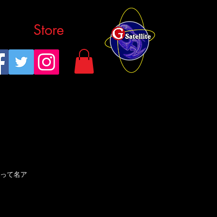
Store
と名打って名ア