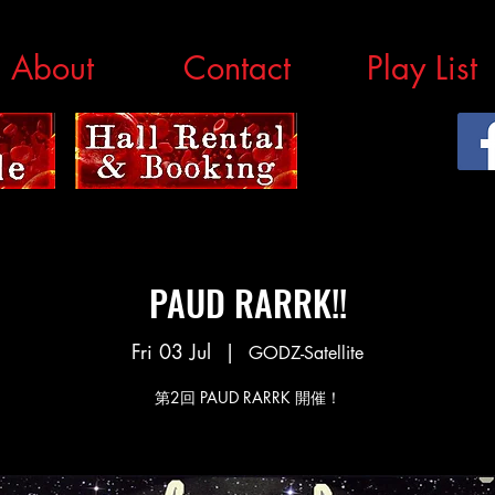
About
Contact
Play List
PAUD RARRK!!
Fri 03 Jul
  |  
GODZ-Satellite
第2回 PAUD RARRK 開催！