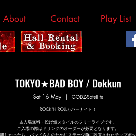
About
Contact
Play List
TOKYO★BAD BOY / Dokkun
Sat 16 May
  |  
GODZ-Satellite
ROCK'N'ROLLカバーナイト！
⚠️入場無料・投げ銭スタイルのフリーライブです。
ご入場の際はドリンクのオーダーが必要となります。
楽しかったら、バンドさんのためにステージ前に設置されたチップボッ