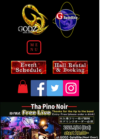
ME
NU