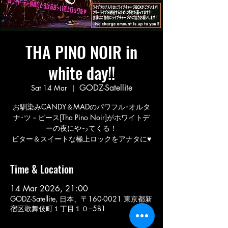
THA PINO NOIR in
white day!!
GODZ-Satellite
Sat 14 Mar
  |  
お馴染みCANDY＆MADのパワフル･オルタ
ナ･ツ－ピース[Tha Pino Noir]がホワイトデ
ーの夜にやってくる！
ビター＆スイートな極上ロックをアナタに♥
Time & Location
14 Mar 2026, 21:00
GODZ-Satellite, 日本、〒160-0021 東京都新
宿区歌舞伎町１丁目１０−5B1