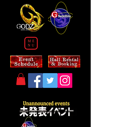
ME
NU