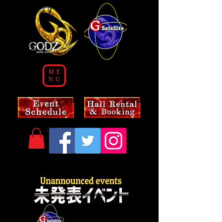
ME
NU