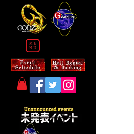
ME
NU