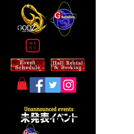
ME
NU