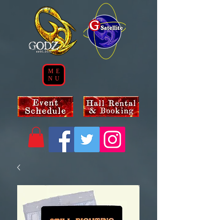
ME
NU