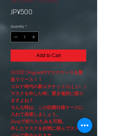
Price
JP¥500
Quantity
*
Add to Cart
GODZ Originalのマスクケースを緊
急リリース！！
コロナ時代の新エチケット(らしい…)
マスクを外した時、置き場所に困り
ますよね？
そんな時は
、この抗菌仕様ケースに
入れて保管しましょう。
2wayで折りたたみも可能。
外したマスクを折間に挟んでストッ
パーで留められます。