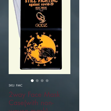
SKU: FMC
2way Face Mask
Case(with non-
woven mask)